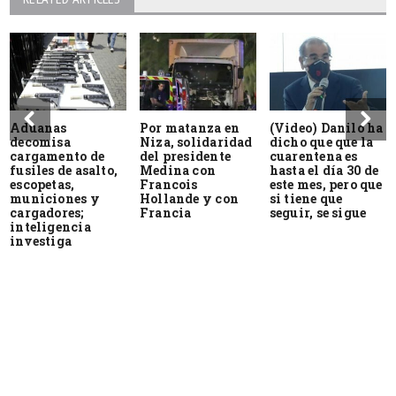
Aduanas
Por matanza en
(Video) Danilo ha
decomisa
Niza, solidaridad
dicho que que la
cargamento de
del presidente
cuarentena es
fusiles de asalto,
Medina con
hasta el día 30 de
escopetas,
Francois
este mes, pero que
municiones y
Hollande y con
si tiene que
cargadores;
Francia
seguir, se sigue
inteligencia
investiga