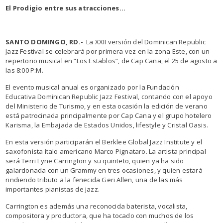
El Prodigio entre sus atracciones…
SANTO DOMINGO, RD.-
La XXII versión del Dominican Republic
Jazz Festival se celebrará por primera vez en la zona Este, con un
repertorio musical en “Los Establos”, de Cap Cana, el 25 de agosto a
las 8:00 P:M.
El evento musical anual es organizado por la Fundación
Educativa Dominican Republic Jazz Festival, contando con el apoyo
del Ministerio de Turismo, y en esta ocasión la edición de verano
está patrocinada principalmente por Cap Cana y el grupo hotelero
Karisma, la Embajada de Estados Unidos, lifestyle y Cristal Oasis.
En esta versión participarán el Berklee Global Jazz Institute y el
saxofonista ítalo americano Marco Pignataro. La artista principal
será Terri Lyne Carrington y su quinteto, quien ya ha sido
galardonada con un Grammy en tres ocasiones, y quien estará
rindiendo tributo a la fenecida Geri Allen, una de las más
importantes pianistas de jazz.
Carrington es además una reconocida baterista, vocalista,
compositora y productora, que ha tocado con muchos de los