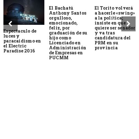
El Bachatú
El Torito volverá
Anthony Santos
a hacerle «swing»
orgulloso,
a la política;
emocionado,
insiste en que
feliz, por
quiere ser senador
Espectaculo de
graduación de su
y va tras
luces y
hijo como
candidatura del
paracaidismo en
Licenciado en
PRM en su
el Electric
Administración
provincia
Paradise 2016
de Empresas en
PUCMM