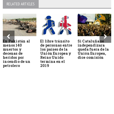
RELATED ARTICLES
En Pakistán al
El libre tránsito
Si Cataluña se
menos 140
de personas entre
independizara
muertos y
los países de la
queda fuera de la
decenas de
Unión Europea y
Unión Europea,
heridos por
Reino Unido
dice comisión
incendio de un
termina en el
petrolero
2019