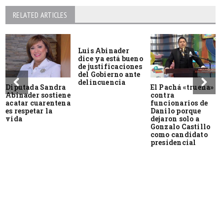
RELATED ARTICLES
Luis Abinader
dice ya está bueno
de justificaciones
del Gobierno ante
delincuencia
Diputada Sandra
El Pachá «truena»
Abinader sostiene
contra
acatar cuarentena
funcionarios de
es respetar la
Danilo porque
vida
dejaron solo a
Gonzalo Castillo
como candidato
presidencial