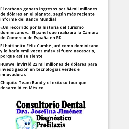
El carbono genera ingresos por 84 mil millones
de dólares en el planeta, según más reciente
informe del Banco Mundial
«Un recorrido por la historia del turismo
dominicano»… El panel que realizará la Cámara
de Comercio de España en RD
El haitianito Félix Cumbé juró como dominicano
y lo haría «mil veces más» si fuera necesario,
porque así se siente
Huawei invirtió 22 mil millones de dólares para
rlos Sánchez y Juan Carlos
Raulín Rodríguez se disculpa
investigación en tecnologías verdes e
hardo… No se lo pierdan esta
ante público de Chicago, don
che en Escenario 360… Pa’ que
no actuó porque empesario no
innovadoras
 mueran de risa…
pagó, aunque el lugar estaba
Chiquito Team Band y el exitoso tour que
lleno
desarrolló en México