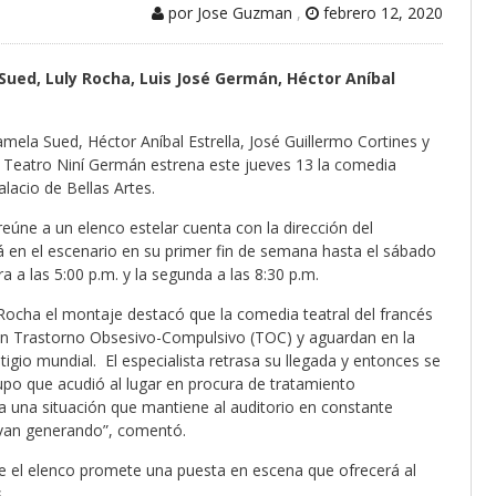
por Jose Guzman
,
febrero 12, 2020
ued, Luly Rocha, Luis José Germán, Héctor Aníbal
ela Sued, Héctor Aníbal Estrella, José Guillermo Cortines y
e Teatro Niní Germán estrena este jueves 13 la comedia
lacio de Bellas Artes.
úne a un elenco estelar cuenta con la dirección del
en el escenario en su primer fin de semana hasta el sábado
a a las 5:00 p.m. y la segunda a las 8:30 p.m.
 Rocha el montaje destacó que la comedia teatral del francés
cen Trastorno Obsesivo-Compulsivo (TOC) y aguardan en la
tigio mundial. El especialista retrasa su llegada y entonces se
rupo que acudió al lugar en procura de tratamiento
 una situación que mantiene al auditorio en constante
e van generando”, comentó.
e el elenco promete una puesta en escena que ofrecerá al
.