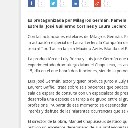
0
0
0
0
Es protagonizada por Milagros Germán, Pamela S
Estrella, José Guillermo Cortines y Laura Leclerc
Con las actuaciones estelares de Milagros Germán, Pam
la actuación especial de Laura Leclerc la Compañía d
teatral Toc Toc en la sala Máximo Avilés Blonda del Pa
La producción de Luly Rocha y Luis José Germán que re
experimentado dramaturgo Manuel Chapuseux, estará 
15, día en el que habrá dos funciones, siendo la primer
Luis José Germán, actor y quien produce junto a Luly
Laurent Baffie, trata sobre seis pacientes que pade
sala de espera de consulta con un especialista de pres
desarrolla una especie de terapia de grupo entre el g
profesional. “A partir de ese momento se desencadena
interés y disfrute de las hilarantes ocurrencias que s
El director de la obra, Manuel Chapuseaux destacó qu
público un excelente desempeño de sus protagonistas