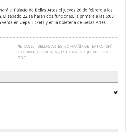
rá el Palacio de Bellas Artes el jueves 20 de febrero a las
. El sábado 22 se harán dos funciones, la primera a las 5:00
a venta en Uepa Tickets y en la boletería de Bellas Artes.
TAGS:
BELLAS ARTES
,
COMPAÑÍA DE TEATRO NINÍ
GERMÁN
,
DESTACADAS
,
ESTRENA ESTE JUEVES "TOC-
TOC"