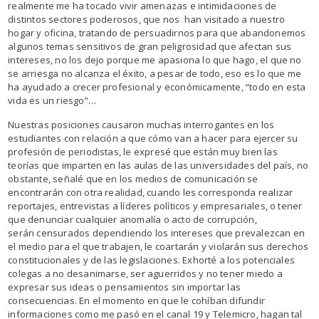
realmente me ha tocado vivir amenazas e intimidaciones de
distintos sectores poderosos, que nos han visitado a nuestro
hogar y oficina, tratando de persuadirnos para que abandonemos
algunos temas sensitivos de gran peligrosidad que afectan sus
intereses, no los dejo porque me apasiona lo que hago, el que no
se arriesga no alcanza el éxito, a pesar de todo, eso es lo que me
ha ayudado a crecer profesional y económicamente, “todo en esta
vida es un riesgo”…
Nuestras posiciones causaron muchas interrogantes en los
estudiantes con relación a que cómo van a hacer para ejercer su
profesión de periodistas, le expresé que están muy bien las
teorías que imparten en las aulas de las universidades del país, no
obstante, señalé que en los medios de comunicación se
encontrarán con otra realidad, cuando les corresponda realizar
reportajes, entrevistas a líderes políticos y empresariales, o tener
que denunciar cualquier anomalía o acto de corrupción,
serán censurados dependiendo los intereses que prevalezcan en
el medio para el que trabajen, le coartarán y violarán sus derechos
constitucionales y de las legislaciones. Exhorté a los potenciales
colegas a no desanimarse, ser aguerridos y no tener miedo a
expresar sus ideas o pensamientos sin importar las
consecuencias. En el momento en que le cohíban difundir
informaciones como me pasó en el canal 19 y Telemicro, hagan tal